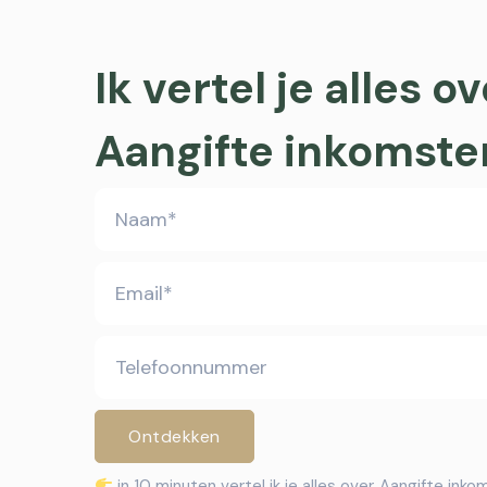
Ik vertel je alles o
Aangifte inkomste
in 10 minuten vertel ik je alles over
Aangifte inko