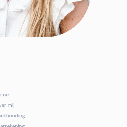
ome
er mij
oekhouding
arrekening