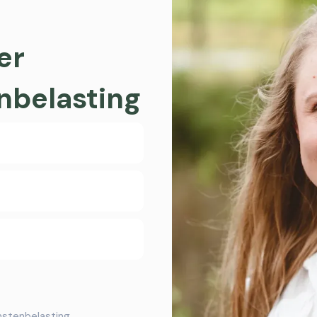
ver
nbelasting
mstenbelasting