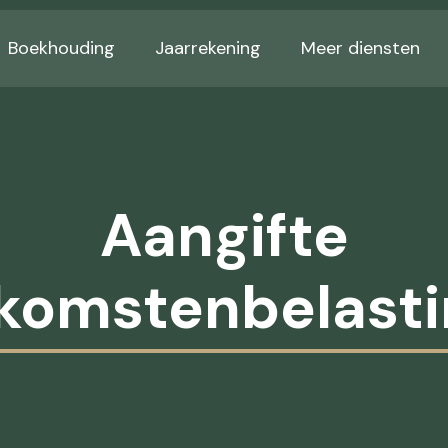
Boekhouding
Jaarrekening
Meer diensten
Aangifte
komstenbelast