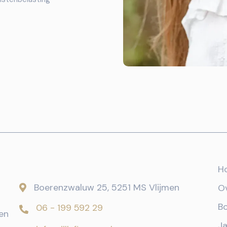
H
Boerenzwaluw 25, 5251 MS Vlijmen
Ov

B
06 - 199 592 29

en
Ja