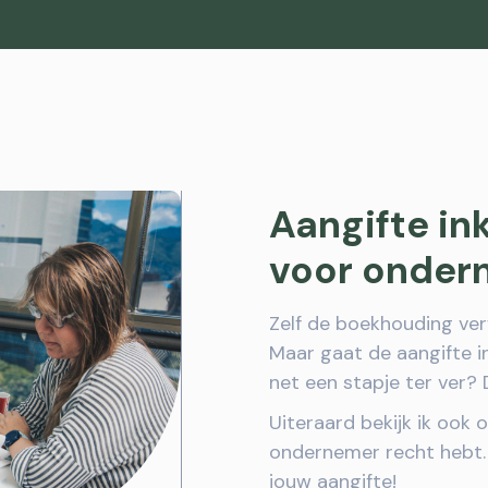
Aangifte i
voor onder
Zelf de boekhouding ve
Maar gaat de aangifte i
net een stapje ter ver? 
Uiteraard bekijk ik ook 
ondernemer recht hebt. 
jouw aangifte!